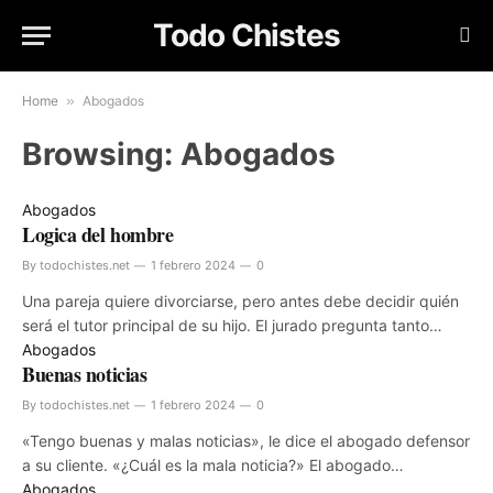
Todo Chistes
Home
»
Abogados
Browsing:
Abogados
Abogados
Logica del hombre
By
todochistes.net
1 febrero 2024
0
Una pareja quiere divorciarse, pero antes debe decidir quién
será el tutor principal de su hijo. El jurado pregunta tanto…
Abogados
Buenas noticias
By
todochistes.net
1 febrero 2024
0
«Tengo buenas y malas noticias», le dice el abogado defensor
a su cliente. «¿Cuál es la mala noticia?» El abogado…
Abogados