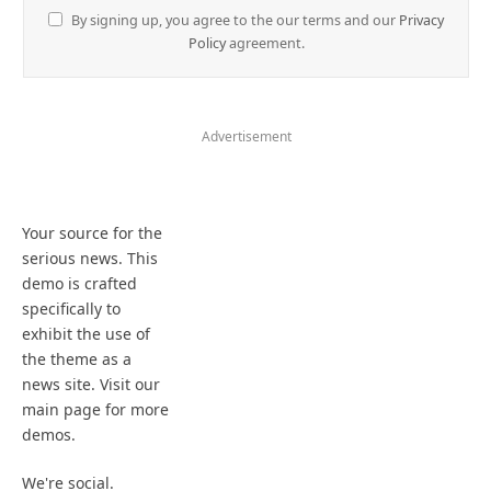
By signing up, you agree to the our terms and our
Privacy
Policy
agreement.
Advertisement
Your source for the
serious news. This
demo is crafted
specifically to
exhibit the use of
the theme as a
news site. Visit our
main page for more
demos.
We're social.