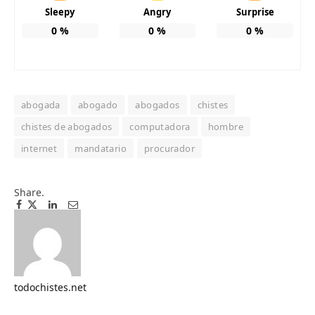
Sleepy
Angry
Surprise
0
%
0
%
0
%
abogada
abogado
abogados
chistes
chistes de abogados
computadora
hombre
internet
mandatario
procurador
Share.
Facebook
Twitter
Pinterest
LinkedIn
Tumblr
Email
todochistes.net
Website