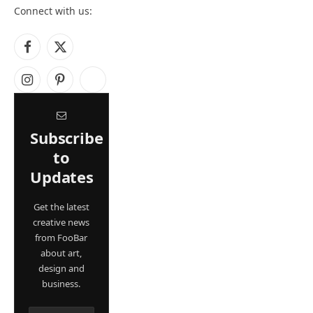
Connect with us:
Facebook
X
(Twitter)
Instagram
Pinterest
YouTube
Subscribe
to
Updates
Get the latest
creative news
from FooBar
about art,
design and
business.