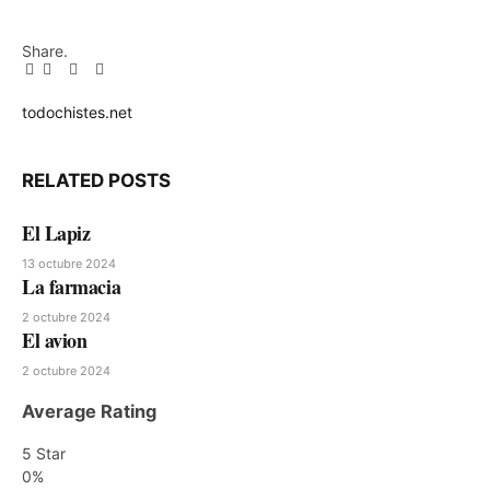
Share.
Facebook
Twitter
Pinterest
LinkedIn
Tumblr
Email
todochistes.net
Website
RELATED
POSTS
El Lapiz
13 octubre 2024
La farmacia
2 octubre 2024
El avion
2 octubre 2024
Average Rating
5 Star
0%