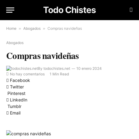
Todo Chistes
Home
»
Abogados
»
Compras navideñas
Abogados
Compras navideñas
By
todochistes.net
10 enero 2024
No hay comentarios
1 Min Read
Facebook
Twitter
Pinterest
LinkedIn
Tumblr
Email