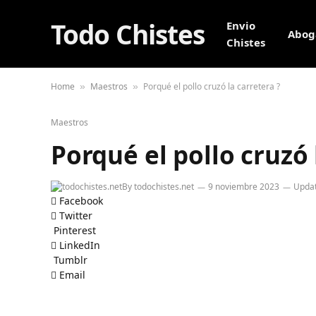
Todo Chistes
Envio
Abog
Chistes
Home
Maestros
Porqué el pollo cruzó la carretera ?
»
»
Maestros
Porqué el pollo cruzó 
By
todochistes.net
9 noviembre 2023
Updat
Facebook
Twitter
Pinterest
LinkedIn
Tumblr
Email