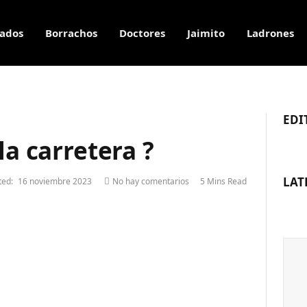
ados
Borrachos
Doctores
Jaimito
Ladrones
EDI
la carretera ?
LAT
ed:
16 noviembre 2023
No hay comentarios
5 Mins Read