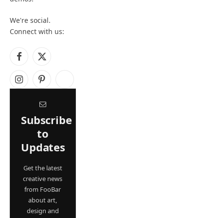
We're social.
Connect with us:
Facebook
X
(Twitter)
Instagram
Pinterest
YouTube
Subscribe
to
Updates
Get the latest
creative news
from FooBar
about art,
design and