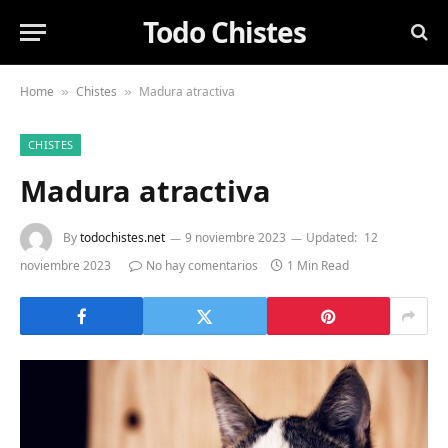
Todo Chistes
Home
Chistes
Madura atractiva
»
»
CHISTES
Madura atractiva
By
todochistes.net
9 noviembre 2023
Updated:
12
noviembre 2023
No hay comentarios
1 Min Read