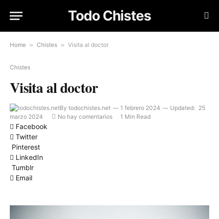
Todo Chistes
Home
»
Chistes
»
Visita al doctor
Chistes
Visita al doctor
By
todochistes.net
1 febrero 2024
Updated:
25
marzo 2024
No hay comentarios
1 Min Read
Facebook
Twitter
Pinterest
LinkedIn
Tumblr
Email