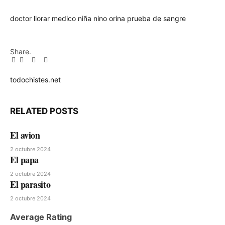
doctor
llorar
medico
niña
nino
orina
prueba de sangre
Share.
Facebook
Twitter
Pinterest
LinkedIn
Tumblr
Email
todochistes.net
Website
RELATED
POSTS
El avion
2 octubre 2024
El papa
2 octubre 2024
El parasito
2 octubre 2024
Average Rating