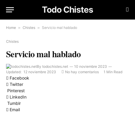
Todo Chistes
Home
»
Chistes
»
Servicio mal hablado
Chistes
Servicio mal hablado
By
todochistes.net
10 noviembre 2023
Updated:
12 noviembre 2023
No hay comentarios
1 Min Read
Facebook
Twitter
Pinterest
LinkedIn
Tumblr
Email