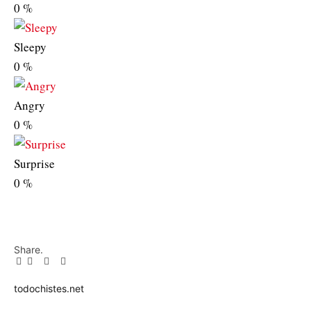
0
%
Sleepy
0
%
Angry
0
%
Surprise
0
%
Share.
Facebook
Twitter
Pinterest
LinkedIn
Tumblr
Email
todochistes.net
Website