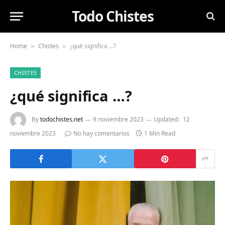
Todo Chistes
Home
Chistes
¿qué significa …?
»
»
CHISTES
¿qué significa …?
By
todochistes.net
9 noviembre 2023
Updated:
12
noviembre 2023
No hay comentarios
1 Min Read