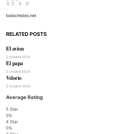
Facebook
Twitter
Pinterest
LinkedIn
Tumblr
Email
todochistes.net
Website
RELATED
POSTS
El avion
2 octubre 2024
El papa
2 octubre 2024
Velorio
2 octubre 2024
Average Rating
5 Star
0%
4 Star
0%