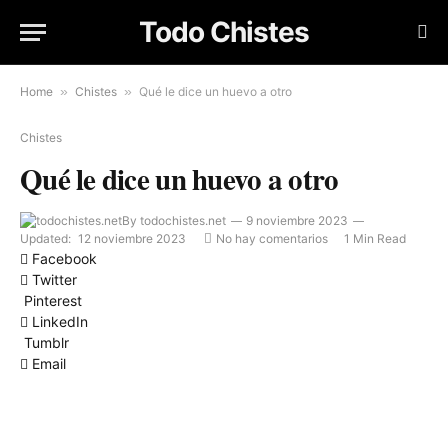
Todo Chistes
Home
»
Chistes
»
Qué le dice un huevo a otro
Chistes
Qué le dice un huevo a otro
By
todochistes.net
9 noviembre 2023
Updated:
12 noviembre 2023
No hay comentarios
1 Min Read
Facebook
Twitter
Pinterest
LinkedIn
Tumblr
Email