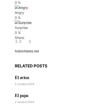
0
%
Angry
0
%
Surprise
0
%
Share.
Facebook
Twitter
Pinterest
LinkedIn
Tumblr
Email
todochistes.net
Website
RELATED
POSTS
El avion
2 octubre 2024
El papa
2 octubre 2024