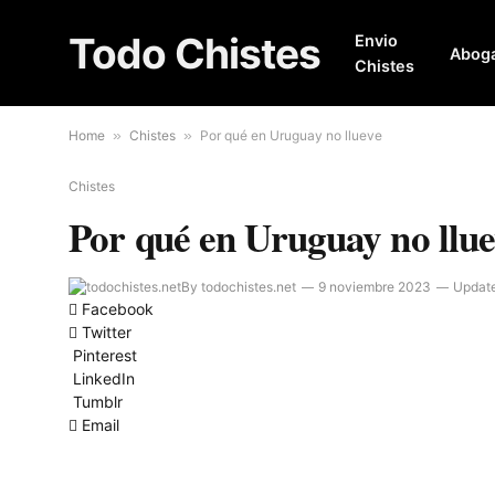
Todo Chistes
Envio
Abog
Chistes
Home
»
Chistes
»
Por qué en Uruguay no llueve
Chistes
Por qué en Uruguay no llu
By
todochistes.net
9 noviembre 2023
Updat
Facebook
Twitter
Pinterest
LinkedIn
Tumblr
Email