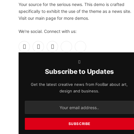
Your source for the serious news. This demo is crafted
specifically to exhibit the use of the theme as a news site.
Visit our main page for more demos.
We're social. Connect with us:
Facebook
X
Instagram
Pinterest
YouTube
(Twitter)
Subscribe to Updates
Get the latest creative news from FooBar about art,
design and business.