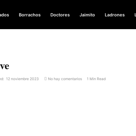
ados
Borrachos
Doctores
Jaimito
Ladrones
eve
ed:
12 noviembre 2023
No hay comentarios
1 Min Read