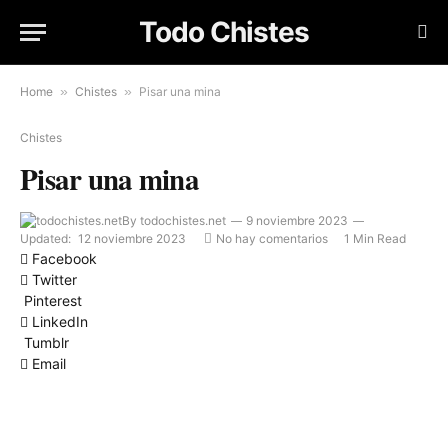
Todo Chistes
Home
»
Chistes
»
Pisar una mina
Chistes
Pisar una mina
By
todochistes.net
9 noviembre 2023
Updated:
12 noviembre 2023
No hay comentarios
1 Min Read
Facebook
Twitter
Pinterest
LinkedIn
Tumblr
Email