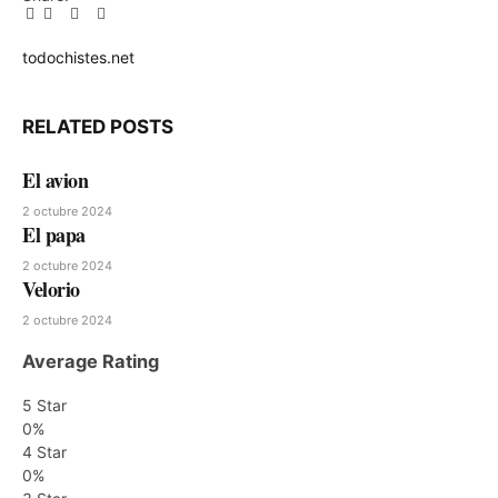
Facebook
Twitter
Pinterest
LinkedIn
Tumblr
Email
todochistes.net
Website
RELATED
POSTS
El avion
2 octubre 2024
El papa
2 octubre 2024
Velorio
2 octubre 2024
Average Rating
5 Star
0%
4 Star
0%