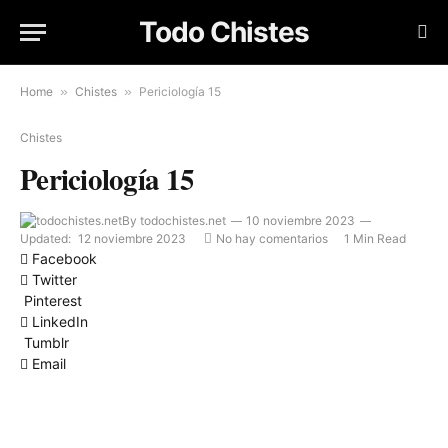
Todo Chistes
Home
»
Chistes
»
Periciología 15
Chistes
Periciología 15
By
todochistes.net
10 noviembre 2023
Updated:
12 noviembre 2023
No hay comentarios
1 Min Read
Facebook
Twitter
Pinterest
LinkedIn
Tumblr
Email