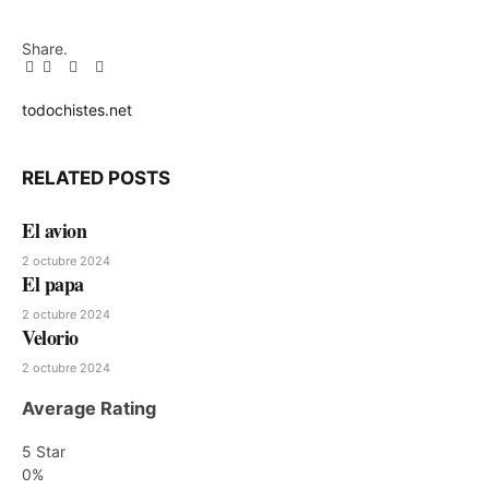
Share.
Facebook
Twitter
Pinterest
LinkedIn
Tumblr
Email
todochistes.net
Website
RELATED
POSTS
El avion
2 octubre 2024
El papa
2 octubre 2024
Velorio
2 octubre 2024
Average Rating
5 Star
0%