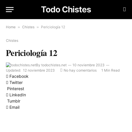
Todo Chistes
Home
»
Chistes
»
Periciología 12
Chistes
Periciología 12
By
todochistes.net
10 noviembre 2023
Updated:
12 noviembre 2023
No hay comentarios
1 Min Read
Facebook
Twitter
Pinterest
LinkedIn
Tumblr
Email