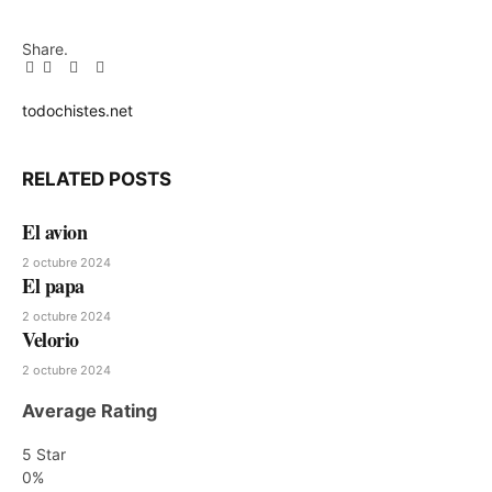
Share.
Facebook
Twitter
Pinterest
LinkedIn
Tumblr
Email
todochistes.net
Website
RELATED
POSTS
El avion
2 octubre 2024
El papa
2 octubre 2024
Velorio
2 octubre 2024
Average Rating
5 Star
0%