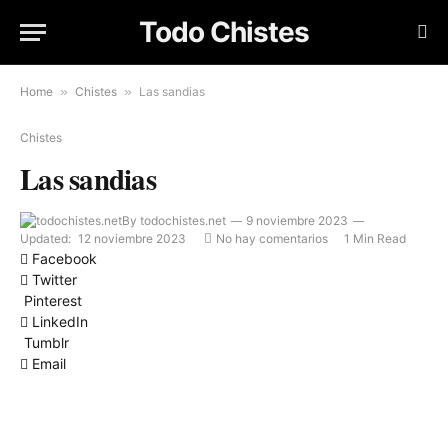
Todo Chistes
Home
»
Chistes
»
Las sandias
Chistes
Las sandias
By
todochistes.net
9 noviembre 2023
Updated:
12 noviembre 2023
No hay comentarios
1 Min Read
Facebook
Twitter
Pinterest
LinkedIn
Tumblr
Email