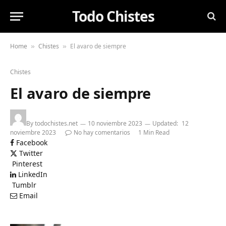
Todo Chistes
Home
Chistes
El avaro de siempre
»
»
Chistes
El avaro de siempre
By
todochistes.net
10 noviembre 2023
Updated:
12
noviembre 2023
No hay comentarios
1 Min Read
Facebook
Twitter
Pinterest
LinkedIn
Tumblr
Email