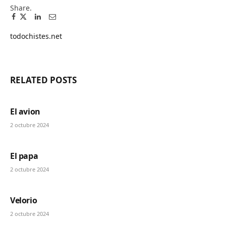
Share.
Facebook
Twitter
Pinterest
LinkedIn
Tumblr
Email
todochistes.net
Website
RELATED
POSTS
El avion
2 octubre 2024
El papa
2 octubre 2024
Velorio
2 octubre 2024