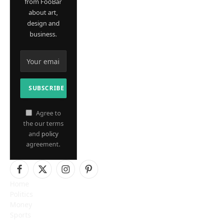
from FooBar
about art,
design and
business.
Agree to
the our terms
and
policy
agreement.
Facebook
X
Instagram
Pinterest
Home
(Twitter)
Politics
Money
Sports