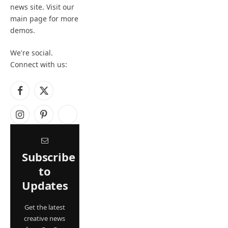
news site. Visit our
main page for more
demos.
We're social.
Connect with us:
Facebook
X
(Twitter)
Instagram
Pinterest
YouTube
Subscribe
to
Updates
Get the latest
creative news