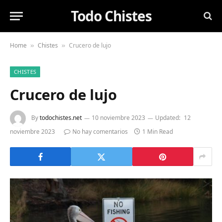
Todo Chistes
Home
Chistes
Crucero de lujo
»
»
CHISTES
Crucero de lujo
By
todochistes.net
10 noviembre 2023
Updated:
12
noviembre 2023
No hay comentarios
1 Min Read