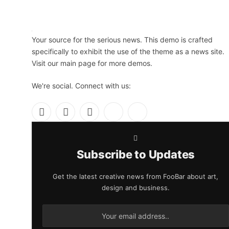
Your source for the serious news. This demo is crafted
specifically to exhibit the use of the theme as a news site.
Visit our main page for more demos.
We're social. Connect with us:
Facebook
X
Instagram
Pinterest
YouTube
(Twitter)
Subscribe to Updates
Get the latest creative news from FooBar about art,
design and business.