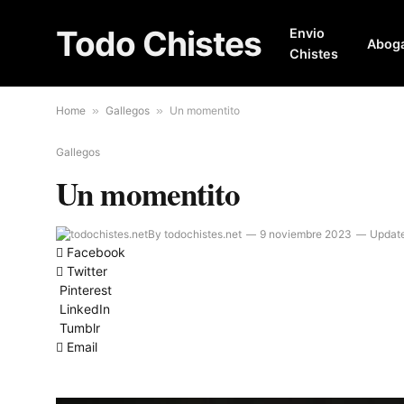
Todo Chistes
Envio
Abog
Chistes
Home
»
Gallegos
»
Un momentito
Gallegos
Un momentito
By
todochistes.net
9 noviembre 2023
Updat
Facebook
Twitter
Pinterest
LinkedIn
Tumblr
Email