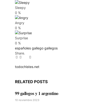
Sleepy
0
%
Angry
0
%
Surprise
0
%
españoles
gallego
gallegos
Share.
Facebook
Twitter
Pinterest
LinkedIn
Tumblr
Email
todochistes.net
Website
RELATED
POSTS
99 gallegos y 1 argentino
10 noviembre 2023