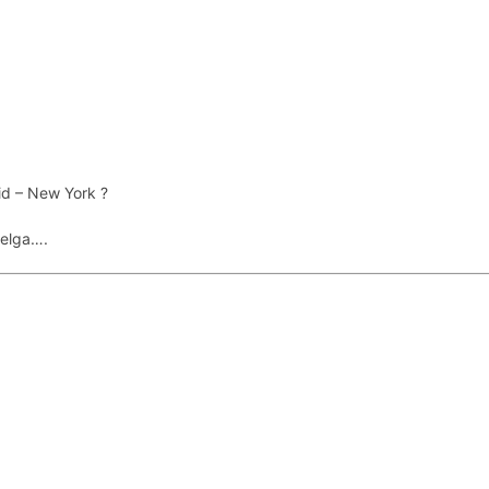
id – New York ?
uelga….