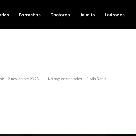
ados
Borrachos
Doctores
Jaimito
Ladrones
ed:
12 noviembre 2023
No hay comentarios
1 Min Read