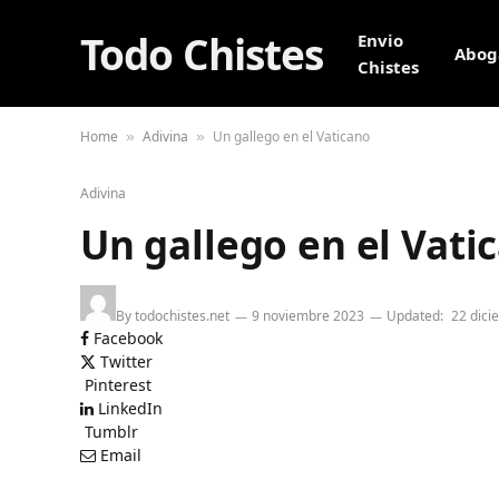
Todo Chistes
Envio
Abog
Chistes
Home
Adivina
Un gallego en el Vaticano
»
»
Adivina
Un gallego en el Vati
By
todochistes.net
9 noviembre 2023
Updated:
22 dici
Facebook
Twitter
Pinterest
LinkedIn
Tumblr
Email