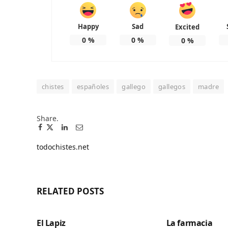
Happy
Sad
Excited
0
%
0
%
0
%
chistes
españoles
gallego
gallegos
madre
Share.
Facebook
Twitter
Pinterest
LinkedIn
Tumblr
Email
todochistes.net
Website
RELATED
POSTS
El Lapiz
La farmacia