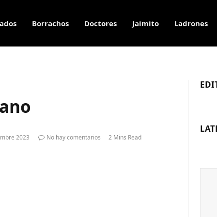
ados
Borrachos
Doctores
Jaimito
Ladrones
EDI
cano
LAT
embre 2023
No hay comentarios
2 Mins Read