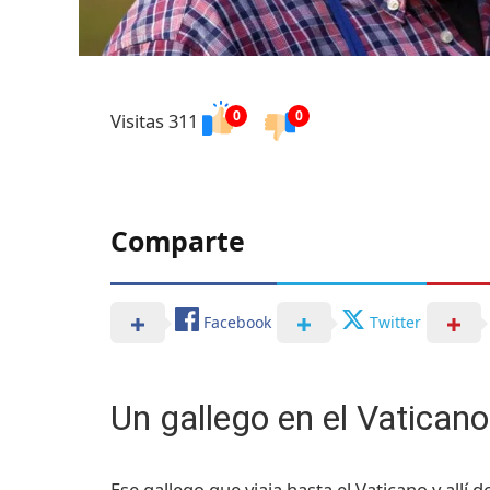
0
0
Visitas 311
Comparte
Facebook
Twitter
Un gallego en el Vaticano
Ese gallego que viaja hasta el Vaticano y allí