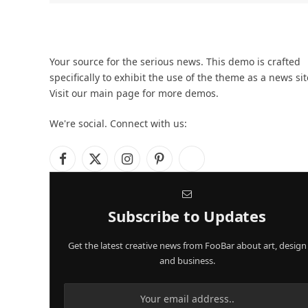
Your source for the serious news. This demo is crafted
specifically to exhibit the use of the theme as a news sit
Visit our main page for more demos.
We're social. Connect with us:
Facebook
X
Instagram
Pinterest
YouTube
(Twitter)
Subscribe to Updates
Get the latest creative news from FooBar about art, design
and business.