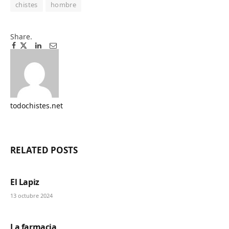
chistes
hombre
Share.
Facebook
Twitter
Pinterest
LinkedIn
Tumblr
Email
todochistes.net
Website
RELATED
POSTS
El Lapiz
13 octubre 2024
La farmacia