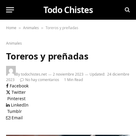
Todo Chistes
Home
Animales
Toreros y preñadas
»
»
Animales
Toreros y preñadas
By
todochistes.net
2 noviembre 2023
Updated:
24 diciembre
2023
No hay comentarios
1 Min Read
Facebook
Twitter
Pinterest
LinkedIn
Tumblr
Email