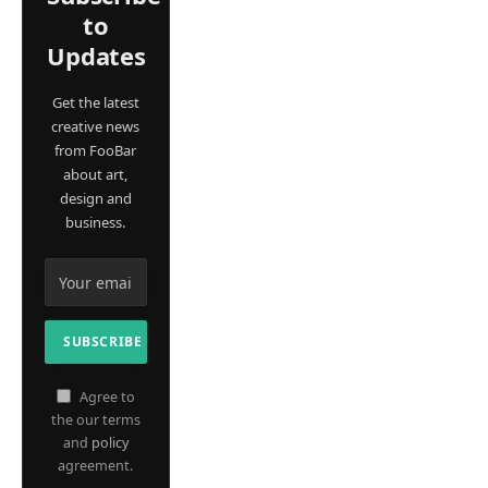
to
Updates
Get the latest
creative news
from FooBar
about art,
design and
business.
Agree to
the our terms
and
policy
agreement.