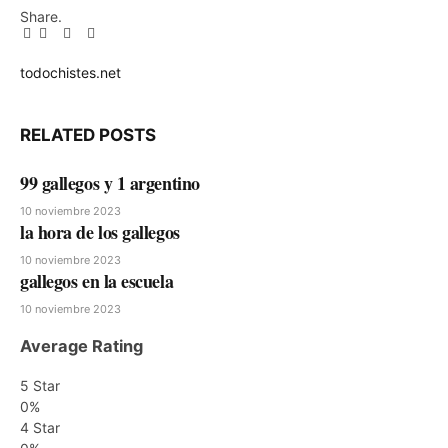
Share.
Facebook
Twitter
Pinterest
LinkedIn
Tumblr
Email
todochistes.net
Website
RELATED
POSTS
99 gallegos y 1 argentino
10 noviembre 2023
la hora de los gallegos
10 noviembre 2023
gallegos en la escuela
10 noviembre 2023
Average Rating
5 Star
0%
4 Star