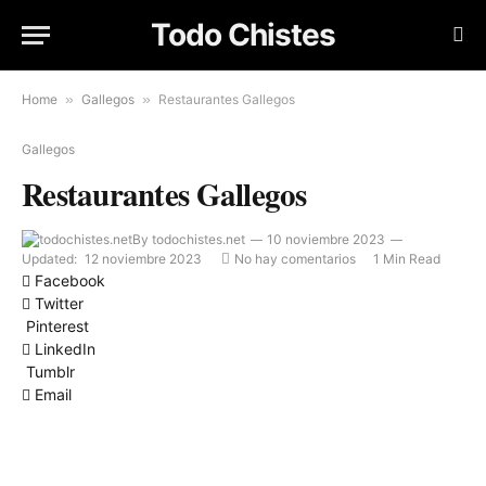
Todo Chistes
Home
»
Gallegos
»
Restaurantes Gallegos
Gallegos
Restaurantes Gallegos
By
todochistes.net
10 noviembre 2023
Updated:
12 noviembre 2023
No hay comentarios
1 Min Read
Facebook
Twitter
Pinterest
LinkedIn
Tumblr
Email