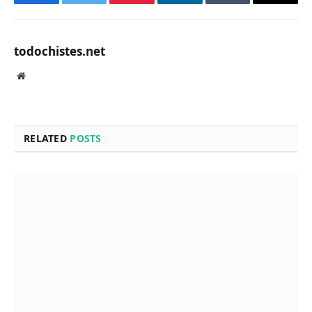
Facebook
Twitter
Pinterest
LinkedIn
Tumblr
Email
todochistes.net
Website
RELATED
POSTS