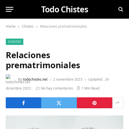
Todo Chistes
Home
Chistes
Relaciones prematrimoniales
»
»
CHISTES
Relaciones
prematrimoniales
By
todochistes.net
2 noviembre 2023
Updated:
24
diciembre 2023
No hay comentarios
1 Min Read