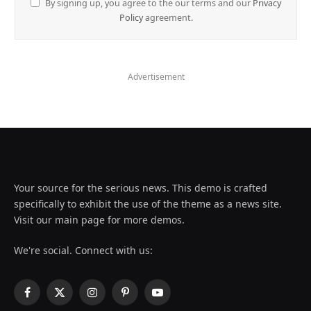
By signing up, you agree to the our terms and our
Privacy
Policy
agreement.
Advertisement
Your source for the serious news. This demo is crafted
specifically to exhibit the use of the theme as a news site.
Visit our main page for more demos.
We're social. Connect with us:
Facebook
X
Instagram
Pinterest
YouTube