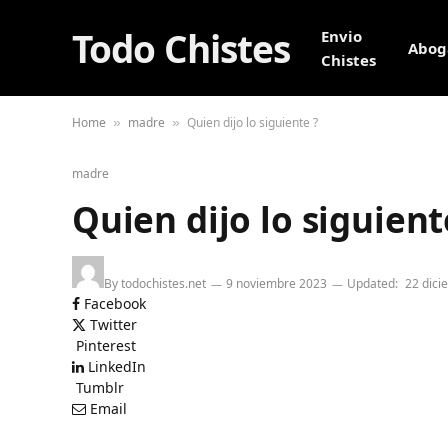
Todo Chistes
Envio
Abog
Chistes
Home
madre
Quien dijo lo siguiente ?
»
»
madre
Quien dijo lo siguient
By
todochistes.net
9 noviembre 2023
Updated:
22 dici
Facebook
Twitter
Pinterest
LinkedIn
Tumblr
Email