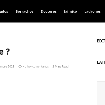
ados
Borrachos
Doctores
Jaimito
Ladrones
EDI
e ?
LAT
embre 2023
No hay comentarios
2 Mins Read