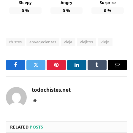
Sleepy
Angry
Surprise
0
%
0
%
0
%
chistes
envegecientes
vieja
viejitos
viejo
Facebook
Twitter
Pinterest
LinkedIn
Tumblr
Email
todochistes.net
Website
RELATED
POSTS