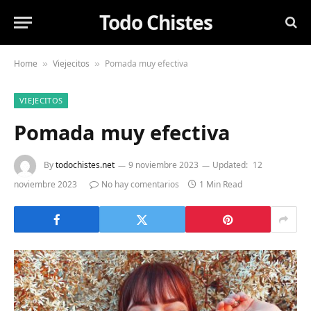
Todo Chistes
Home
Viejecitos
Pomada muy efectiva
»
»
VIEJECITOS
Pomada muy efectiva
By
todochistes.net
9 noviembre 2023
Updated:
12
noviembre 2023
No hay comentarios
1 Min Read