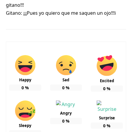
gitano!!!
Gitano: ¡¡¡Pues yo quiero que me saquen un ojo!!!i
Happy
Sad
Excited
0
%
0
%
0
%
Angry
Surprise
0
%
Sleepy
0
%