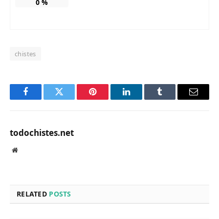
0
%
chistes
Facebook
Twitter
Pinterest
LinkedIn
Tumblr
Email
todochistes.net
Website
RELATED
POSTS