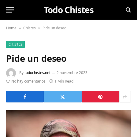
Todo Chistes
Home
Chistes
Pide un deseo
»
»
CHISTES
Pide un deseo
By
todochistes.net
2 noviembre 2023
No hay comentarios
1 Min Read