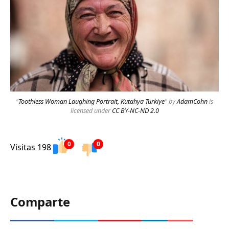
"
Toothless Woman Laughing Portrait, Kutahya Turkiye
" by
AdamCohn
is
licensed under
CC BY-NC-ND 2.0
0
0
Visitas 198
Comparte