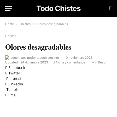
Todo Chistes
Home
»
Chistes
»
Olores desagradables
Chistes
Olores desagradables
By
todochistes.net
10 noviembre 2023
Updated:
24 diciembre 2023
No hay comentarios
1 Min Read
Facebook
Twitter
Pinterest
LinkedIn
Tumblr
Email