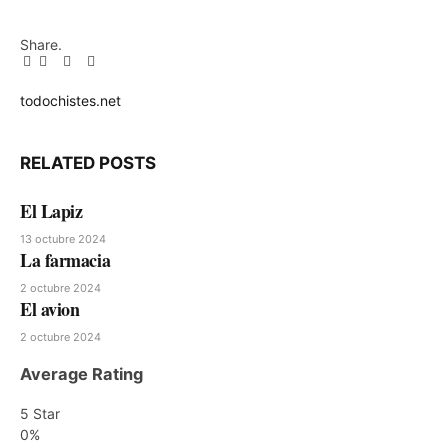
Share.
Facebook
Twitter
Pinterest
LinkedIn
Tumblr
Email
todochistes.net
Website
RELATED
POSTS
El Lapiz
13 octubre 2024
La farmacia
2 octubre 2024
El avion
2 octubre 2024
Average Rating
5 Star
0%