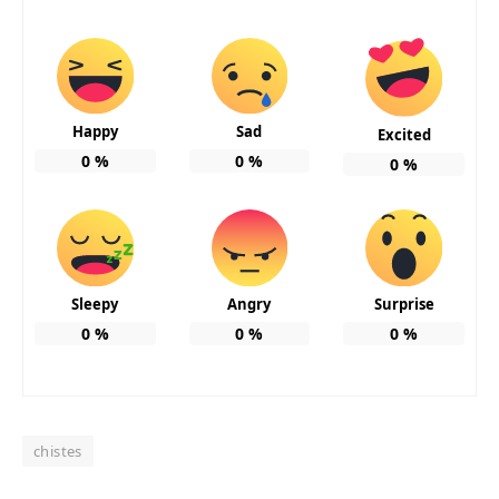
Happy
Sad
Excited
0
%
0
%
0
%
Sleepy
Angry
Surprise
0
%
0
%
0
%
chistes