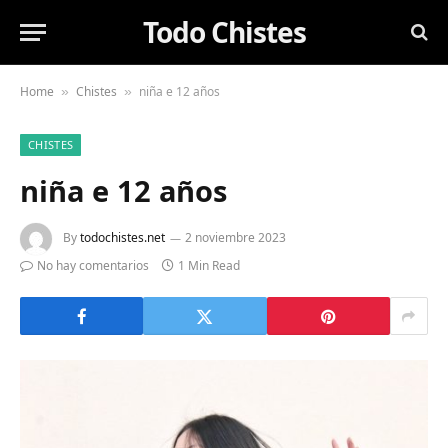
Todo Chistes
Home
Chistes
niña e 12 años
»
»
CHISTES
niña e 12 años
By
todochistes.net
2 noviembre 2023
No hay comentarios
1 Min Read