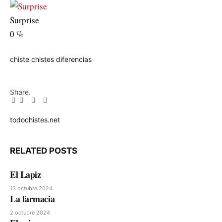
Surprise
0
%
chiste
chistes
diferencias
Share.
Facebook
Twitter
Pinterest
LinkedIn
Tumblr
Email
todochistes.net
Website
RELATED
POSTS
El Lapiz
13 octubre 2024
La farmacia
2 octubre 2024