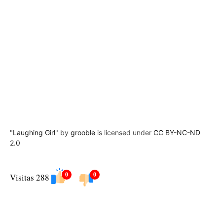
"
Laughing Girl
" by
grooble
is licensed under
CC BY-NC-ND
2.0
0
0
Visitas 288