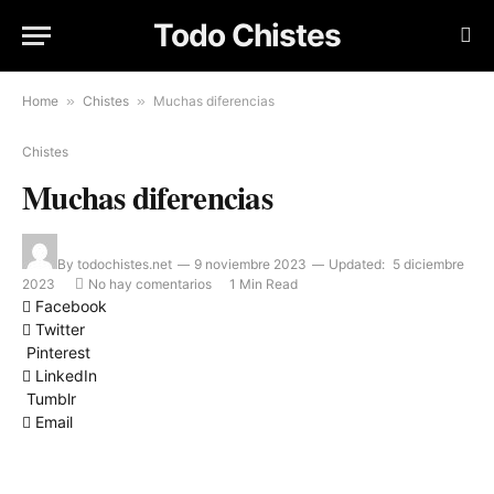
Todo Chistes
Home
»
Chistes
»
Muchas diferencias
Chistes
Muchas diferencias
By
todochistes.net
9 noviembre 2023
Updated:
5 diciembre
2023
No hay comentarios
1 Min Read
Facebook
Twitter
Pinterest
LinkedIn
Tumblr
Email