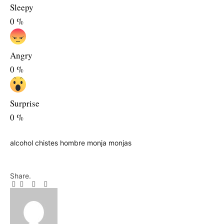
Sleepy
0
%
Angry
0
%
Surprise
0
%
alcohol
chistes
hombre
monja
monjas
Share.
Facebook
Twitter
Pinterest
LinkedIn
Tumblr
Email