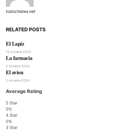
todochistes.net
Website
RELATED
POSTS
El Lapiz
13 octubre 2024
La farmacia
2 octubre 2024
El avion
2 octubre 2024
Average Rating
5 Star
0%
4 Star
0%
3 Star