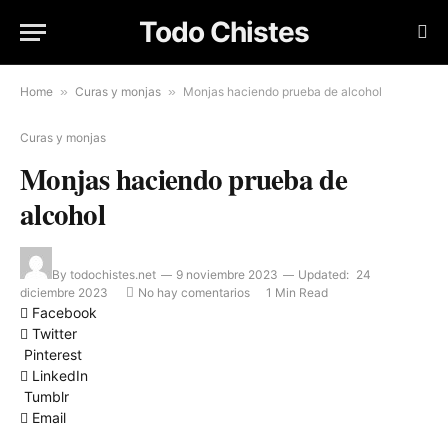
Todo Chistes
Home
»
Curas y monjas
»
Monjas haciendo prueba de alcohol
Curas y monjas
Monjas haciendo prueba de
alcohol
By
todochistes.net
9 noviembre 2023
Updated:
24
diciembre 2023
No hay comentarios
1 Min Read
Facebook
Twitter
Pinterest
LinkedIn
Tumblr
Email