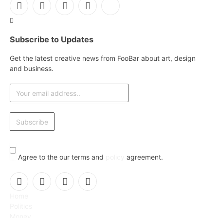
Facebook
X
Instagram
Pinterest
YouTube
(Twitter)
Subscribe to Updates
Get the latest creative news from FooBar about art, design
and business.
Agree to the our terms and
policy
agreement.
Facebook
X
Instagram
Pinterest
Home
(Twitter)
Politics
Money