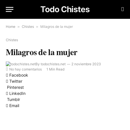
Todo Chistes
Home
»
Chistes
»
Milagros de la mujer
Chistes
Milagros de la mujer
By
todochistes.net
2 noviembre 2023
No hay comentarios
1 Min Read
Facebook
Twitter
Pinterest
LinkedIn
Tumblr
Email