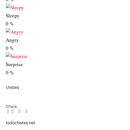
Sleepy
0
%
Angry
0
%
Surprise
0
%
chistes
Share.
Facebook
Twitter
Pinterest
LinkedIn
Tumblr
Email
todochistes.net