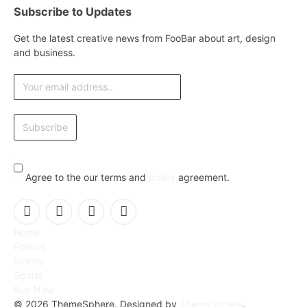
Subscribe to Updates
Get the latest creative news from FooBar about art, design
and business.
Agree to the our terms and
policy
agreement.
Facebook
X
Instagram
Pinterest
Home
(Twitter)
Politics
Money
Sports
Buy Now
© 2026 ThemeSphere. Designed by
ThemeSphere
.