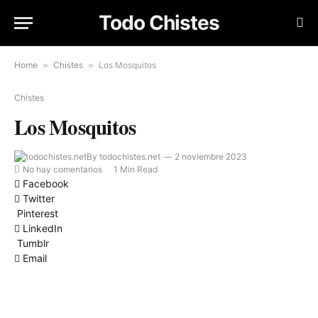
Todo Chistes
Home
»
Chistes
»
Los Mosquitos
Chistes
Los Mosquitos
By
todochistes.net
2 noviembre 2023
No hay comentarios
1 Min Read
Facebook
Twitter
Pinterest
LinkedIn
Tumblr
Email