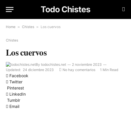
Todo Chistes
Home
»
Chistes
»
Los cuervos
Chistes
Los cuervos
By
todochistes.net
2 noviembre 2023
Updated:
24 diciembre 2023
No hay comentarios
1 Min Read
Facebook
Twitter
Pinterest
LinkedIn
Tumblr
Email