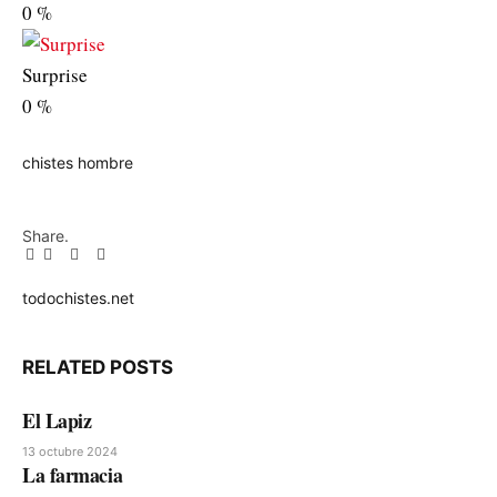
0
%
Surprise
0
%
chistes
hombre
Share.
Facebook
Twitter
Pinterest
LinkedIn
Tumblr
Email
todochistes.net
Website
RELATED
POSTS
El Lapiz
13 octubre 2024
La farmacia