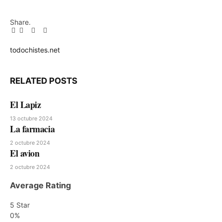
Share.
Facebook
Twitter
Pinterest
LinkedIn
Tumblr
Email
todochistes.net
Website
RELATED
POSTS
El Lapiz
13 octubre 2024
La farmacia
2 octubre 2024
El avion
2 octubre 2024
Average Rating
5 Star
0%