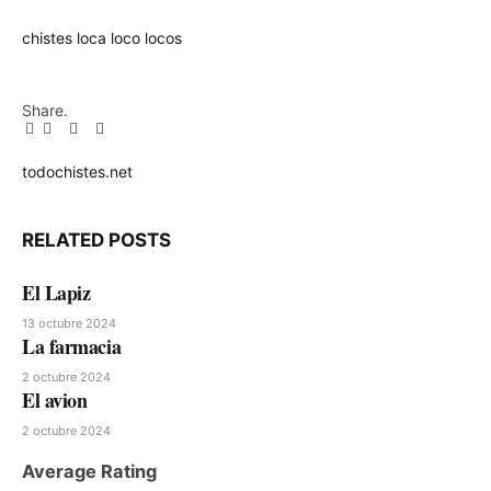
chistes
loca
loco
locos
Share.
Facebook
Twitter
Pinterest
LinkedIn
Tumblr
Email
todochistes.net
Website
RELATED
POSTS
El Lapiz
13 octubre 2024
La farmacia
2 octubre 2024
El avion
2 octubre 2024
Average Rating