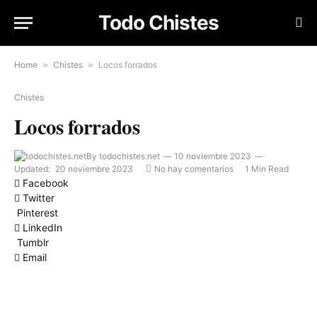
Todo Chistes
Home
»
Chistes
»
Locos forrados
Chistes
Locos forrados
By
todochistes.net
10 noviembre 2023
Updated:
20 noviembre 2023
No hay comentarios
1 Min Read
Facebook
Twitter
Pinterest
LinkedIn
Tumblr
Email