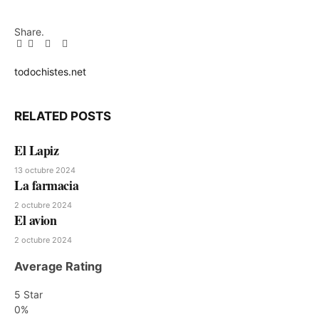
Share.
Facebook
Twitter
Pinterest
LinkedIn
Tumblr
Email
todochistes.net
Website
RELATED
POSTS
El Lapiz
13 octubre 2024
La farmacia
2 octubre 2024
El avion
2 octubre 2024
Average Rating
5 Star
0%