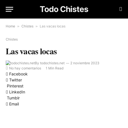
Todo Chistes
Home
»
Chistes
»
Las vacas locas
Chistes
Las vacas locas
By
todochistes.net
2 noviembre 2023
No hay comentarios
1 Min Read
Facebook
Twitter
Pinterest
LinkedIn
Tumblr
Email