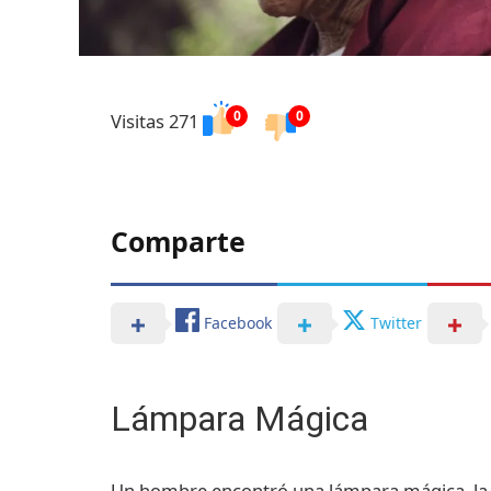
0
0
Visitas 271
Comparte
Facebook
Twitter
Lámpara Mágica
Un hombre encontró una lámpara mágica, la f