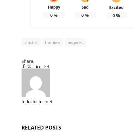
Happy
Sad
Excited
0
%
0
%
0
%
chistes
hombre
mujeres
Share.
Facebook
Twitter
Pinterest
LinkedIn
Tumblr
Email
todochistes.net
Website
RELATED
POSTS