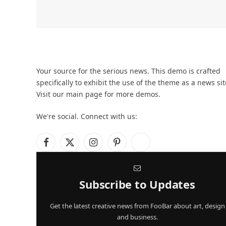
Your source for the serious news. This demo is crafted
specifically to exhibit the use of the theme as a news sit
Visit our main page for more demos.
We're social. Connect with us:
Facebook
X
Instagram
Pinterest
YouTube
(Twitter)
Subscribe to Updates
Get the latest creative news from FooBar about art, design
and business.