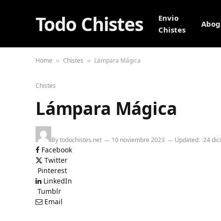
Todo Chistes
Envio
Abog
Chistes
Home
Chistes
Lámpara Mágica
»
»
Chistes
Lámpara Mágica
By
todochistes.net
10 noviembre 2023
Updated:
24 di
Facebook
Twitter
Pinterest
LinkedIn
Tumblr
Email