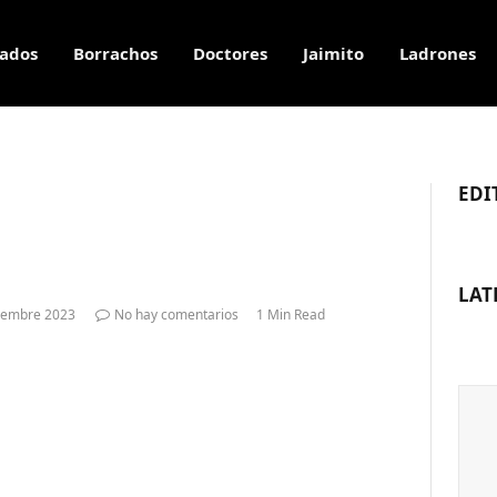
ados
Borrachos
Doctores
Jaimito
Ladrones
EDI
LAT
ciembre 2023
No hay comentarios
1 Min Read