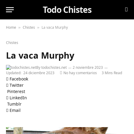
Todo Chistes
Home
Chistes
La vaca Murphy
»
»
Chistes
La vaca Murphy
By
todochistes.net
2 noviembre 2023
Updated:
24 diciembre 2023
No hay comentarios
3 Mins Read
Facebook
Twitter
Pinterest
LinkedIn
Tumblr
Email