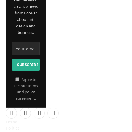
Get the latest
creative news
from FooBar
about art,
design and
business.
Agree to
the our terms
and
policy
agreement.
Facebook
X
Instagram
Pinterest
Home
(Twitter)
Politics