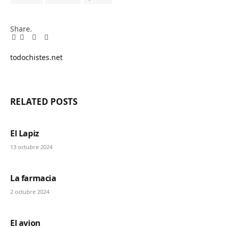
Share.
Facebook
Twitter
Pinterest
LinkedIn
Tumblr
Email
todochistes.net
Website
RELATED
POSTS
El Lapiz
13 octubre 2024
La farmacia
2 octubre 2024
El avion