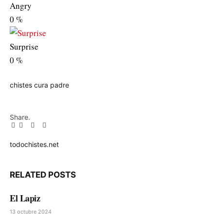
Angry
0
%
Surprise
0
%
chistes
cura
padre
Share.
Facebook
Twitter
Pinterest
LinkedIn
Tumblr
Email
todochistes.net
Website
RELATED
POSTS
El Lapiz
13 octubre 2024