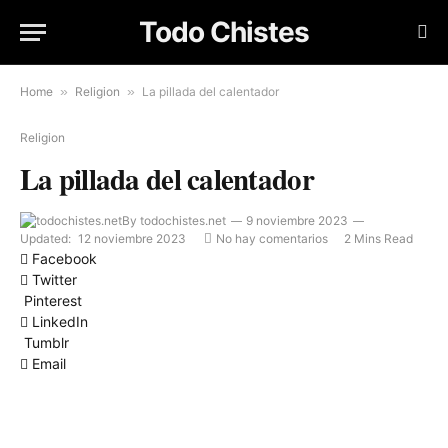
Todo Chistes
Home
»
Religion
»
La pillada del calentador
Religion
La pillada del calentador
By
todochistes.net
9 noviembre 2023
Updated:
12 noviembre 2023
No hay comentarios
2 Mins Read
Facebook
Twitter
Pinterest
LinkedIn
Tumblr
Email