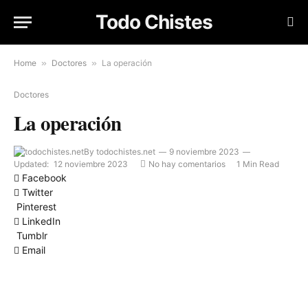
Todo Chistes
Home
»
Doctores
»
La operación
Doctores
La operación
By
todochistes.net
9 noviembre 2023
Updated:
12 noviembre 2023
No hay comentarios
1 Min Read
Facebook
Twitter
Pinterest
LinkedIn
Tumblr
Email