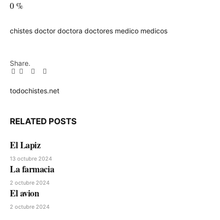
0
%
chistes
doctor
doctora
doctores
medico
medicos
Share.
Facebook
Twitter
Pinterest
LinkedIn
Tumblr
Email
todochistes.net
Website
RELATED
POSTS
El Lapiz
13 octubre 2024
La farmacia
2 octubre 2024
El avion
2 octubre 2024