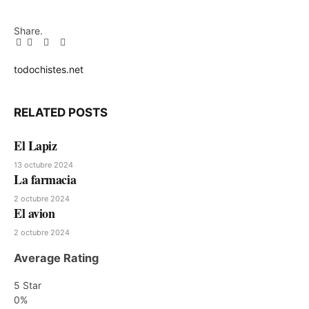
Share.
Facebook
Twitter
Pinterest
LinkedIn
Tumblr
Email
todochistes.net
Website
RELATED
POSTS
El Lapiz
13 octubre 2024
La farmacia
2 octubre 2024
El avion
2 octubre 2024
Average Rating
5 Star
0%