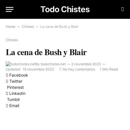
Todo Chistes
Home
»
Chistes
»
La cena de Bush y Blair
Chistes
La cena de Bush y Blair
By
todochistes.net
2 noviembre 2023
Updated:
16 noviembre 2023
No hay comentarios
1 Min Read
Facebook
Twitter
Pinterest
LinkedIn
Tumblr
Email