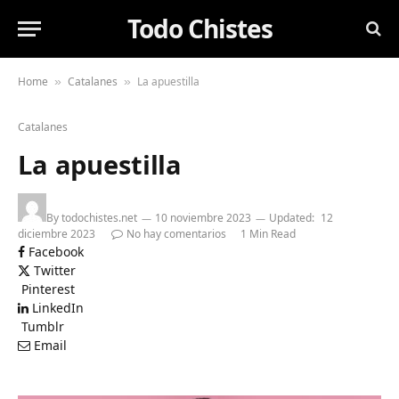
Todo Chistes
Home
Catalanes
La apuestilla
»
»
Catalanes
La apuestilla
By
todochistes.net
10 noviembre 2023
Updated:
12
diciembre 2023
No hay comentarios
1 Min Read
Facebook
Twitter
Pinterest
LinkedIn
Tumblr
Email