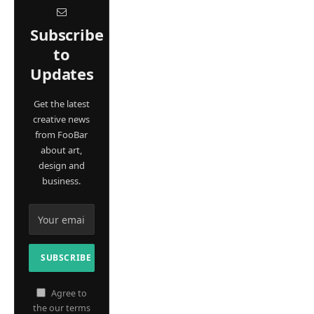
Subscribe
to
Updates
Get the latest
creative news
from FooBar
about art,
design and
business.
Agree to
the our terms