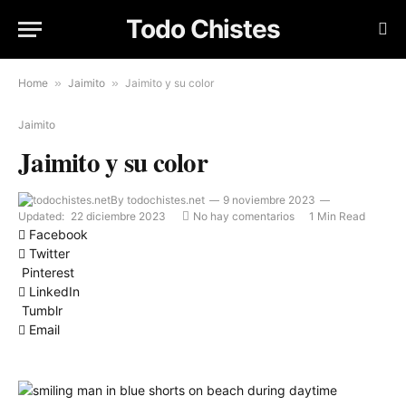
Todo Chistes
Home
»
Jaimito
»
Jaimito y su color
Jaimito
Jaimito y su color
By
todochistes.net
9 noviembre 2023
Updated:
22 diciembre 2023
No hay comentarios
1 Min Read
Facebook
Twitter
Pinterest
LinkedIn
Tumblr
Email