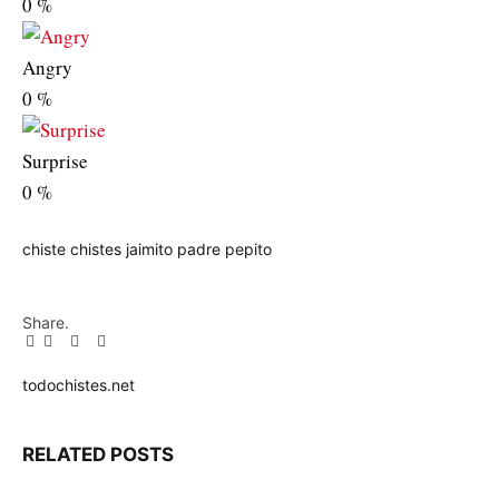
0
%
Angry
0
%
Surprise
0
%
chiste
chistes
jaimito
padre
pepito
Share.
Facebook
Twitter
Pinterest
LinkedIn
Tumblr
Email
todochistes.net
Website
RELATED
POSTS