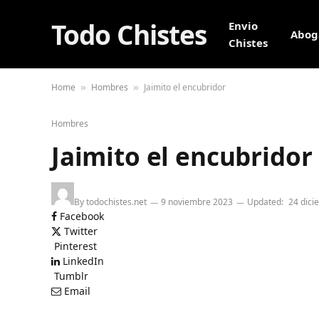
Todo Chistes
Envio
Abog
Chistes
Home
Hombres
Jaimito el encubridor
»
»
Hombres
Jaimito el encubridor
By
todochistes.net
9 noviembre 2023
Updated:
24 dici
Facebook
Twitter
Pinterest
LinkedIn
Tumblr
Email