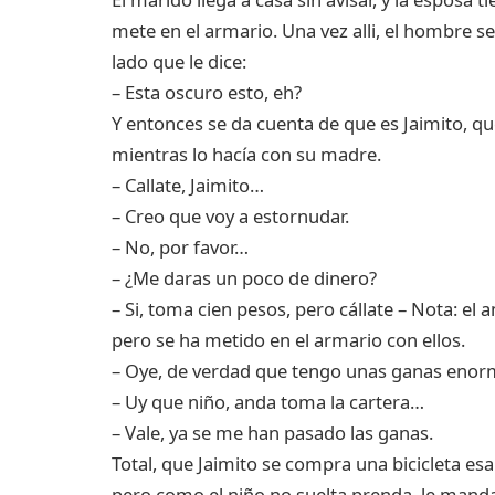
mete en el armario. Una vez alli, el hombre 
lado que le dice:
– Esta oscuro esto, eh?
Y entonces se da cuenta de que es Jaimito, q
mientras lo hacía con su madre.
– Callate, Jaimito…
– Creo que voy a estornudar.
– No, por favor…
– ¿Me daras un poco de dinero?
– Si, toma cien pesos, pero cállate – Nota: el
pero se ha metido en el armario con ellos.
– Oye, de verdad que tengo unas ganas enor
– Uy que niño, anda toma la cartera…
– Vale, ya se me han pasado las ganas.
Total, que Jaimito se compra una bicicleta es
pero como el niño no suelta prenda, le mand