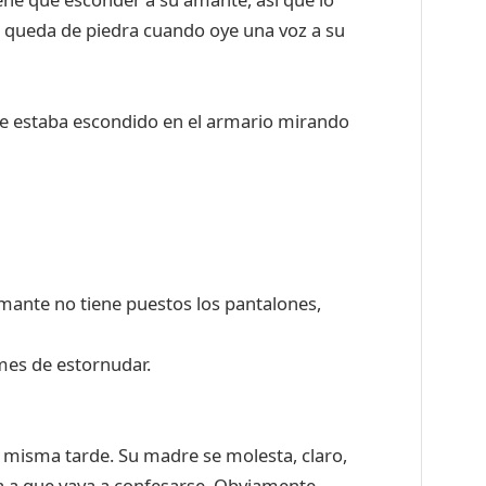
se queda de piedra cuando oye una voz a su
ue estaba escondido en el armario mirando
 amante no tiene puestos los pantalones,
mes de estornudar.
a misma tarde. Su madre se molesta, claro,
a a que vaya a confesarse. Obviamente,