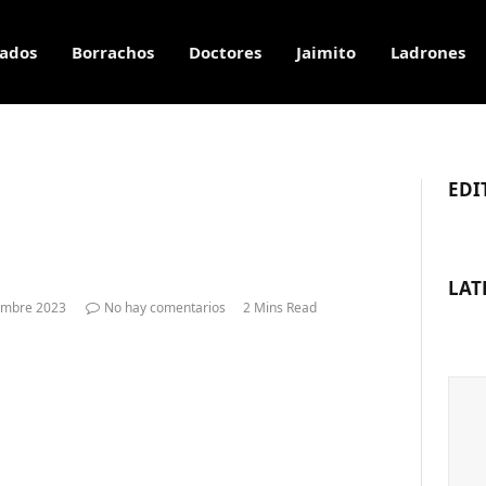
ados
Borrachos
Doctores
Jaimito
Ladrones
EDI
LAT
embre 2023
No hay comentarios
2 Mins Read