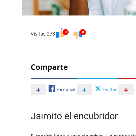
0
0
Visitas 273
Comparte
Facebook
Twitter
Jaimito el encubridor
El marido llega a casa sin avisar, y la esposa 