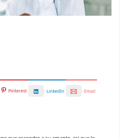
Pinterest
LinkedIn
Email
tiene que esconder a su amante, asi que lo