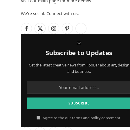
Visit our main page for more demos.
We're social. Connect with us:
Facebook
X
Instagram
Pinterest
YouTube
(Twitter)
Subscribe to Updates
Get the latest creative news from FooBar about art, design
and business.
Agree to the our terms and
policy
agreement.