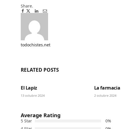
Share.
Facebook
Twitter
Pinterest
LinkedIn
Tumblr
Email
todochistes.net
Website
RELATED
POSTS
El Lapiz
La farmacia
13 octubre 2024
2 octubre 2024
Average Rating
5 Star
0%
4 Star
0%