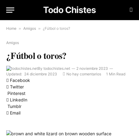
Todo Chistes
Home
»
Amigos
»
¿Fútbol o toros?
Amigos
¿Fútbol o toros?
By
todochistes.net
2 noviembre 2023
Updated:
24 diciembre 2023
No hay comentarios
1 Min Read
Facebook
Twitter
Pinterest
LinkedIn
Tumblr
Email