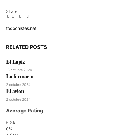
Share.
Facebook
Twitter
Pinterest
LinkedIn
Tumblr
Email
todochistes.net
Website
RELATED
POSTS
El Lapiz
13 octubre 2024
La farmacia
2 octubre 2024
El avion
2 octubre 2024
Average Rating
5 Star
0%