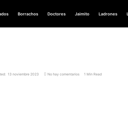
ados
Borrachos
Doctores
Jaimito
Ladrones
ted:
13 noviembre 2023
No hay comentarios
1 Min Read