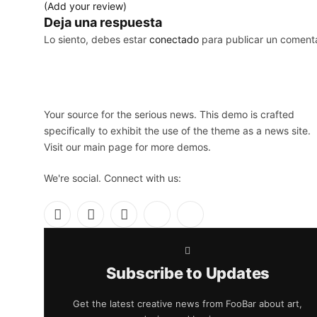
(Add your review)
Deja una respuesta
Lo siento, debes estar
conectado
para publicar un comenta
Your source for the serious news. This demo is crafted
specifically to exhibit the use of the theme as a news site.
Visit our main page for more demos.
We're social. Connect with us:
Facebook
X
Instagram
Pinterest
YouTube
(Twitter)
Subscribe to Updates
Get the latest creative news from FooBar about art,