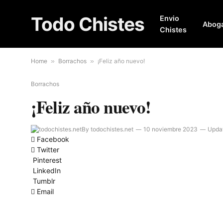
Todo Chistes
Envio
Abog
Chistes
Home
»
Borrachos
»
¡Feliz año nuevo!
Borrachos
¡Feliz año nuevo!
By
todochistes.net
10 noviembre 2023
Upda
Facebook
Twitter
Pinterest
LinkedIn
Tumblr
Email