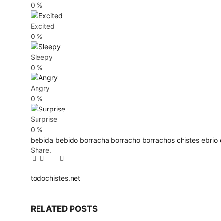
0
%
Excited
0
%
Sleepy
0
%
Angry
0
%
Surprise
0
%
bebida
bebido
borracha
borracho
borrachos
chistes
ebrio
Share.
Facebook
Twitter
Pinterest
LinkedIn
Tumblr
Email
todochistes.net
Website
RELATED
POSTS