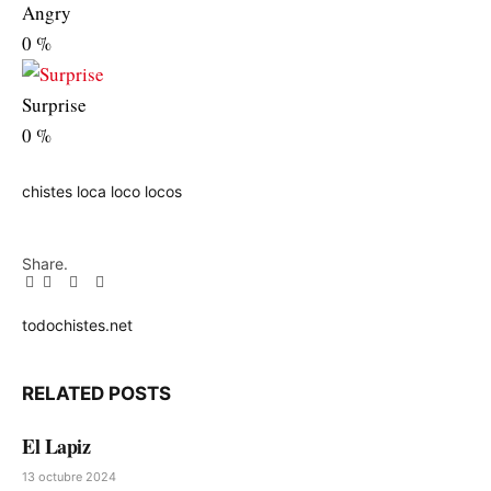
Angry
0
%
Surprise
0
%
chistes
loca
loco
locos
Share.
Facebook
Twitter
Pinterest
LinkedIn
Tumblr
Email
todochistes.net
Website
RELATED
POSTS
El Lapiz
13 octubre 2024