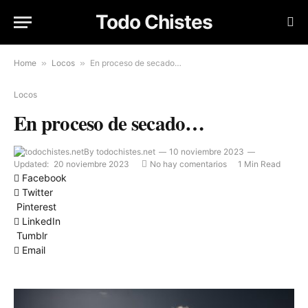
Todo Chistes
Home
»
Locos
»
En proceso de secado…
Locos
En proceso de secado…
By
todochistes.net
10 noviembre 2023
Updated:
20 noviembre 2023
No hay comentarios
1 Min Read
Facebook
Twitter
Pinterest
LinkedIn
Tumblr
Email