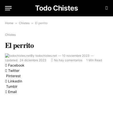
Todo Chistes
Home
»
Chistes
»
El perrito
Chistes
El perrito
By
todochistes.net
10 noviembre 2023
Updated:
24 diciembre 2023
No hay comentarios
1 Min Read
Facebook
Twitter
Pinterest
LinkedIn
Tumblr
Email