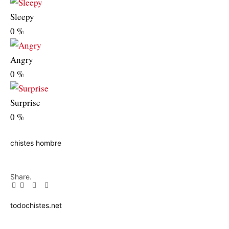
Sleepy
0
%
Angry
0
%
Surprise
0
%
chistes
hombre
Share.
Facebook
Twitter
Pinterest
LinkedIn
Tumblr
Email
todochistes.net
Website