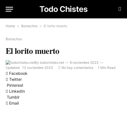
Todo Chistes
Home
»
Borrachos
»
El lorito muerto
Borrachos
El lorito muerto
By
todochistes.net
9 noviembre 2023
Updated:
13 noviembre 2023
No hay comentarios
1 Min Read
Facebook
Twitter
Pinterest
LinkedIn
Tumblr
Email