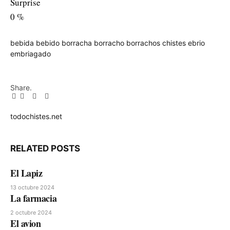
Surprise
0
%
bebida
bebido
borracha
borracho
borrachos
chistes
ebrio
embriagado
Share.
Facebook
Twitter
Pinterest
LinkedIn
Tumblr
Email
todochistes.net
Website
RELATED
POSTS
El Lapiz
13 octubre 2024
La farmacia
2 octubre 2024
El avion