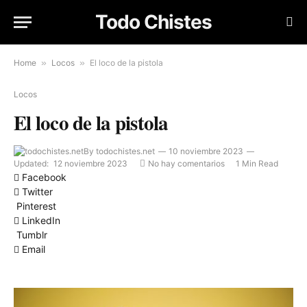
Todo Chistes
Home
»
Locos
»
El loco de la pistola
Locos
El loco de la pistola
By
todochistes.net
10 noviembre 2023
Updated:
12 noviembre 2023
No hay comentarios
1 Min Read
Facebook
Twitter
Pinterest
LinkedIn
Tumblr
Email