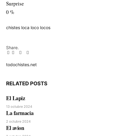
Surprise
0
%
chistes
loca
loco
locos
Share.
Facebook
Twitter
Pinterest
LinkedIn
Tumblr
Email
todochistes.net
Website
RELATED
POSTS
El Lapiz
13 octubre 2024
La farmacia
2 octubre 2024
El avion