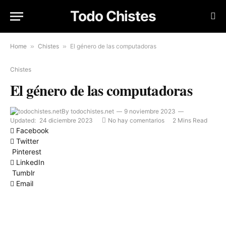
Todo Chistes
Home
»
Chistes
»
El género de las computadoras
Chistes
El género de las computadoras
By
todochistes.net
9 noviembre 2023
Updated:
24 diciembre 2023
No hay comentarios
2 Mins Read
Facebook
Twitter
Pinterest
LinkedIn
Tumblr
Email