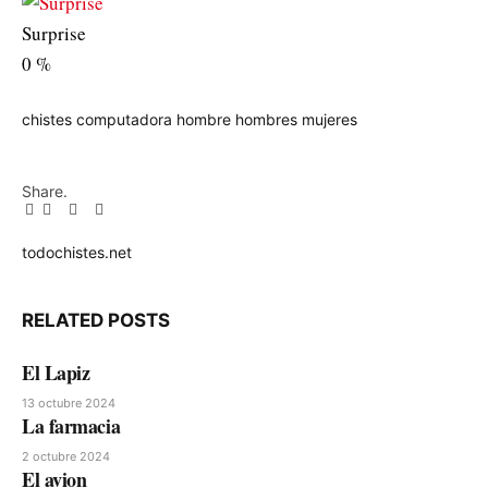
Surprise
0
%
chistes
computadora
hombre
hombres
mujeres
Share.
Facebook
Twitter
Pinterest
LinkedIn
Tumblr
Email
todochistes.net
Website
RELATED
POSTS
El Lapiz
13 octubre 2024
La farmacia
2 octubre 2024
El avion